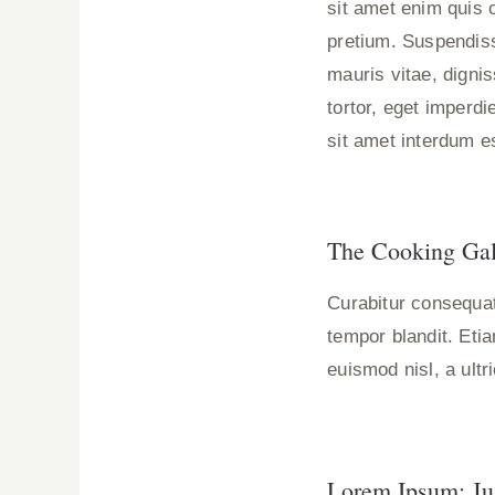
sit amet enim quis o
pretium. Suspendiss
mauris vitae, dignis
tortor, eget imperd
sit amet interdum e
The Cooking Gal
Curabitur consequat
tempor blandit. Eti
euismod nisl, a ultr
Lorem Ipsum: Ju