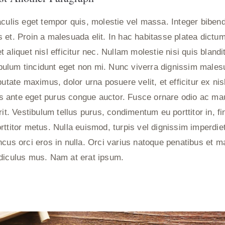
aculis eget tempor quis, molestie vel massa. Integer bibend
 et. Proin a malesuada elit. In hac habitasse platea dictum
 aliquet nisl efficitur nec. Nullam molestie nisi quis blandi
stibulum tincidunt eget non mi. Nunc viverra dignissim male
putate maximus, dolor urna posuere velit, et efficitur ex ni
 ante eget purus congue auctor. Fusce ornare odio ac mau
rit. Vestibulum tellus purus, condimentum eu porttitor in, fin
rttitor metus. Nulla euismod, turpis vel dignissim imperdi
cus orci eros in nulla. Orci varius natoque penatibus et ma
diculus mus. Nam at erat ipsum.