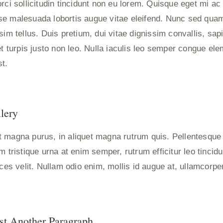
rci sollicitudin tincidunt non eu lorem. Quisque eget mi ac 
e malesuada lobortis augue vitae eleifend. Nunc sed quam 
sim tellus. Duis pretium, dui vitae dignissim convallis, sap
iet turpis justo non leo. Nulla iaculis leo semper congue e
st.
lery
 magna purus, in aliquet magna rutrum quis. Pellentesque 
am tristique urna at enim semper, rutrum efficitur leo tinci
ices velit. Nullam odio enim, mollis id augue at, ullamcorp
st Another Paragraph