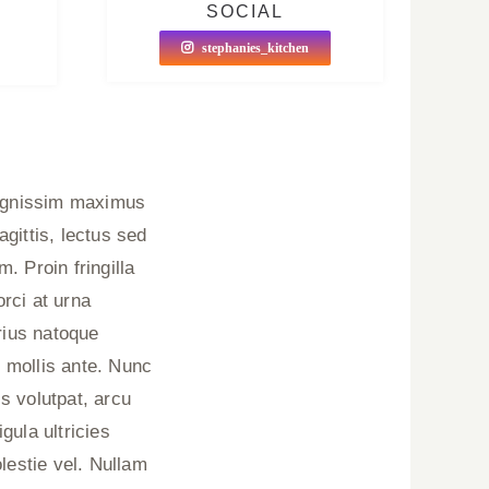
SOCIAL
stephanies_kitchen
 dignissim maximus
gittis, lectus sed
. Proin fringilla
rci at urna
arius natoque
 mollis ante. Nunc
s volutpat, arcu
igula ultricies
lestie vel. Nullam