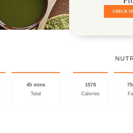
CHECK O
NUTR
45 mins
1578
75
Total
Calories
Fa