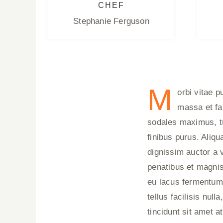
CHEF
Stephanie Ferguson
M
orbi vitae p
massa et fa
sodales maximus, tur
finibus purus. Aliq
dignissim auctor a v
penatibus et magnis
eu lacus fermentum 
tellus facilisis null
tincidunt sit amet a