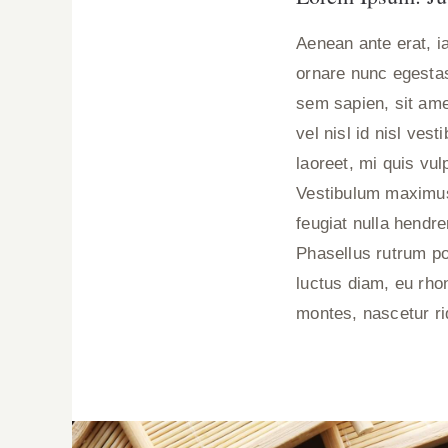
Aenean ante erat, i
ornare nunc egestas
sem sapien, sit amet
vel nisl id nisl ve
laoreet, mi quis vul
Vestibulum maximus
feugiat nulla hendre
Phasellus rutrum po
luctus diam, eu rhon
montes, nascetur ri