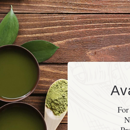
Av
For
N
Pr