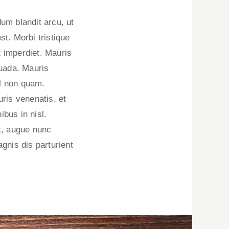
um blandit arcu, ut
st. Morbi tristique
t imperdiet. Mauris
suada. Mauris
sl non quam.
ris venenatis, et
ibus in nisl.
et, augue nunc
gnis dis parturient