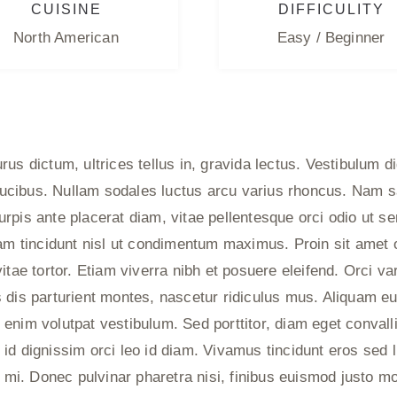
CUISINE
DIFFICULITY
North American
Easy / Beginner
urus dictum, ultrices tellus in, gravida lectus. Vestibulum
ucibus. Nullam sodales luctus arcu varius rhoncus. Nam sa
pis ante placerat diam, vitae pellentesque orci odio ut sem
uam tincidunt nisl ut condimentum maximus. Proin sit amet o
itae tortor. Etiam viverra nibh et posuere eleifend. Orci v
 dis parturient montes, nascetur ridiculus mus. Aliquam eu
enim volutpat vestibulum. Sed porttitor, diam eget convalli
a, id dignissim orci leo id diam. Vivamus tincidunt eros sed l
t mi. Donec pulvinar pharetra nisi, finibus euismod justo mo