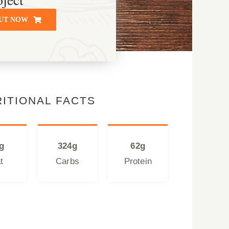
UT NOW
ITIONAL FACTS
g
324g
62g
t
Carbs
Protein