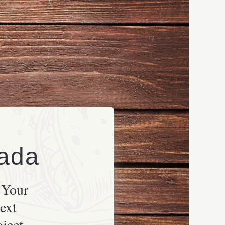
ada
 Your
ext
oject